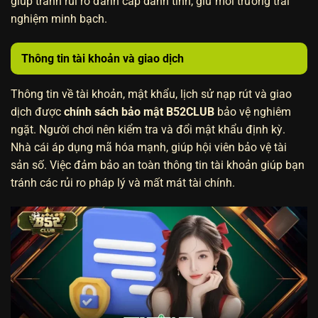
giúp tránh rủi ro đánh cắp danh tính, giữ môi trường trải
nghiệm minh bạch.
Thông tin tài khoản và giao dịch
Thông tin về tài khoản, mật khẩu, lịch sử nạp rút và giao
dịch được
chính sách bảo mật B52CLUB
bảo vệ nghiêm
ngặt. Người chơi nên kiểm tra và đổi mật khẩu định kỳ.
Nhà cái áp dụng mã hóa mạnh, giúp hội viên bảo vệ tài
sản số. Việc đảm bảo an toàn thông tin tài khoản giúp bạn
tránh các rủi ro pháp lý và mất mát tài chính.