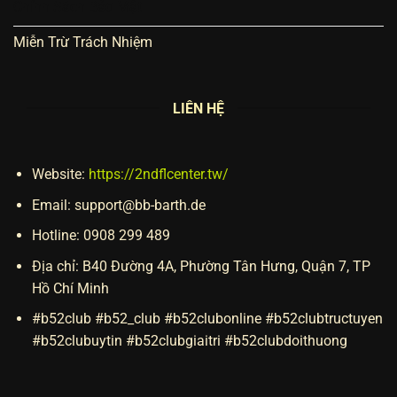
Chính Sách Bảo Mật
Miễn Trừ Trách Nhiệm
LIÊN HỆ
Website:
https://2ndflcenter.tw/
Email:
support@bb-barth.de
Hotline: 0908 299 489
Địa chỉ: B40 Đường 4A, Phường Tân Hưng, Quận 7, TP
Hồ Chí Minh
#b52club #b52_club #b52clubonline #b52clubtructuyen
#b52clubuytin #b52clubgiaitri #b52clubdoithuong