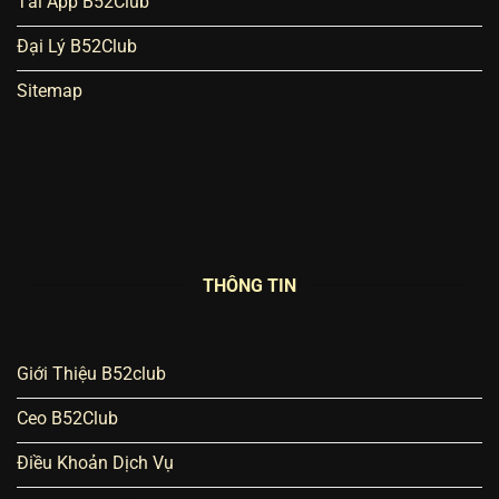
Tải App B52Club
Đại Lý B52Club
Sitemap
THÔNG TIN
Giới Thiệu B52club
Ceo B52Club
Điều Khoản Dịch Vụ