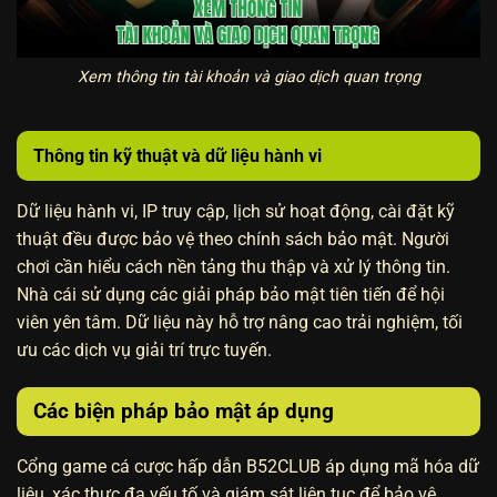
Xem thông tin tài khoản và giao dịch quan trọng
Thông tin kỹ thuật và dữ liệu hành vi
Dữ liệu hành vi, IP truy cập, lịch sử hoạt động, cài đặt kỹ
thuật đều được bảo vệ theo chính sách bảo mật. Người
chơi cần hiểu cách nền tảng thu thập và xử lý thông tin.
Nhà cái sử dụng các giải pháp bảo mật tiên tiến để hội
viên yên tâm. Dữ liệu này hỗ trợ nâng cao trải nghiệm, tối
ưu các dịch vụ giải trí trực tuyến.
Các biện pháp bảo mật áp dụng
Cổng game cá cược hấp dẫn B52CLUB áp dụng mã hóa dữ
liệu, xác thực đa yếu tố và giám sát liên tục để bảo vệ