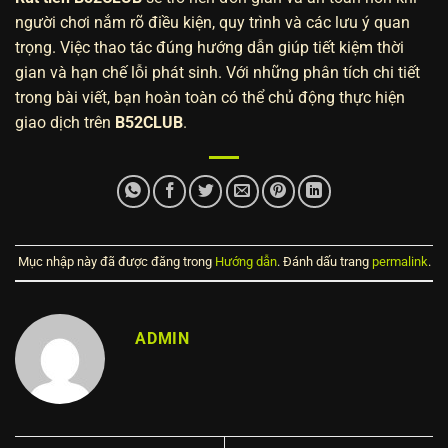
người chơi nắm rõ điều kiện, quy trình và các lưu ý quan
trọng. Việc thao tác đúng hướng dẫn giúp tiết kiệm thời
gian và hạn chế lỗi phát sinh. Với những phân tích chi tiết
trong bài viết, bạn hoàn toàn có thể chủ động thực hiện
giao dịch trên
B52CLUB
.
Mục nhập này đã được đăng trong
Hướng dẫn
. Đánh dấu trang
permalink
.
ADMIN