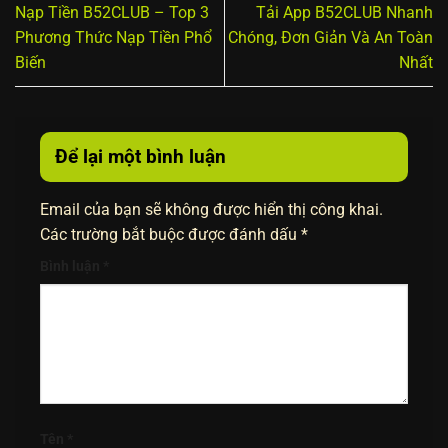
Nạp Tiền B52CLUB – Top 3
Tải App B52CLUB Nhanh
Phương Thức Nạp Tiền Phổ
Chóng, Đơn Giản Và An Toàn
Biến
Nhất
Để lại một bình luận
Email của bạn sẽ không được hiển thị công khai.
Các trường bắt buộc được đánh dấu
*
Bình luận
*
Tên
*