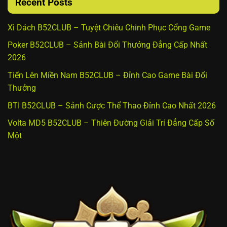
Recent Posts
Xì Dách B52CLUB – Tuyệt Chiêu Chinh Phục Cổng Game
Poker B52CLUB – Sảnh Bài Đổi Thưởng Đẳng Cấp Nhất
2026
Tiến Lên Miền Nam B52CLUB – Đỉnh Cao Game Bài Đổi
Thưởng
BTI B52CLUB – Sảnh Cược Thể Thao Đỉnh Cao Nhất 2026
Volta MD5 B52CLUB – Thiên Đường Giải Trí Đẳng Cấp Số
Một