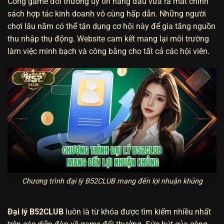
Cổng game đổi thưởng uy tín hàng đầu vừa ra mắt chính
sách hợp tác kinh doanh vô cùng hấp dẫn. Những người
chơi lâu năm có thể tận dụng cơ hội này để gia tăng nguồn
thu nhập thụ động. Website cam kết mang lại môi trường
làm việc minh bạch và công bằng cho tất cả các hội viên.
Chương trình đại lý B52CLUB mang đến lợi nhuận khủng
Đại lý B52CLUB
luôn là từ khóa được tìm kiếm nhiều nhất