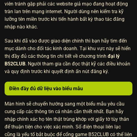
viên tránh gặp phải các website giả mạo đang hoạt động
tràn lan trên mạng internet. Người dùng nên kiểm tra kỹ
lưỡng tên miền trước khi tiến hành bất kỳ thao tác đăng
nhập nào khác.
Sau khi đã vào được giao diện chính thì bạn hãy tìm đến
mục dành cho đối tác kinh doanh. Tại khu vực này sẽ hiển
thị đầy đủ các thông tin chi tiết về chương trình
đại lý
B52CLUB
. Người tham gia cần đọc thật kỹ các điều khoản
và quy định trước khi quyết định ấn nút đăng ký.
Điền đầy đủ dữ liệu vào biểu mẫu
Màn hình sẽ chuyển hướng sang một biểu mẫu yêu cầu
cung cấp các thông tin cá nhân cần thiết nhất. Bạn hãy
nhập chính xác họ tên thật trùng khớp với giấy tờ tùy thân
để thuận tiện cho việc xác minh. Số điện thoại liên lạc
cũng là yếu tố bắt buộc để cổng game B52CLUB có thể liên