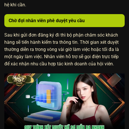
hệ khi cần.
Chờ đợi nhân viên phê duyệt yêu cầu
Sau khi gửi đơn đăng ký đi thì bộ phận chăm sóc khách
hàng sẽ tiến hành kiểm tra thông tin. Thời gian xét duyệt
thường diễn ra trong vòng vài giờ làm việc hoặc tối đa là
một ngày làm việc. Nhân viên hỗ trợ sẽ gọi điện trực tiếp
để xác nhận nhu cầu hợp tác kinh doanh của hội viên.