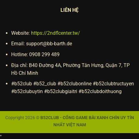
LIÊN HỆ
Website:
https://2ndflcenter.tw/
Email:
support@bb-barth.de
Hotline: 0908 299 489
Địa chỉ: B40 Đường 4A, Phường Tân Hưng, Quận 7, TP
Hồ Chí Minh
#b52club #b52_club #b52clubonline #b52clubtructuyen
#b52clubuytin #b52clubgiaitri #b52clubdoithuong
Copyright 2026 ©
B52CLUB - CỔNG GAME BÀI XANH CHÍN UY TÍN
NHẤT VIỆT NAM
"