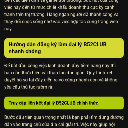
trên các diễn đàn về game đổi thưởng. Sức hút của công
việc này đến từ mức chiết khấu doanh thu cực kỳ cạnh
tranh trên thị trường. Hàng ngàn người đã thành công và
thay đổi cuộc sống nhờ vào việc hợp tác cùng trang web
này.
Hướng dẫn đăng ký làm đại lý B52CLUB
nhanh chóng
Để bắt đầu công việc kinh doanh đầy tiềm năng này thì
bạn cần thực hiện vài thao tác đơn giản. Quy trình xét
duyệt hồ sơ tại đây diễn ra vô cùng nhanh gọn và không
yêu cầu thủ tục rườm rà.
Truy cập liên kết đại lý B52CLUB chính thức
Bước đầu tiên quan trọng nhất là bạn phải tìm đúng đường
dẫn vào trang chủ của địa chỉ giải trí. Việc này giúp hội