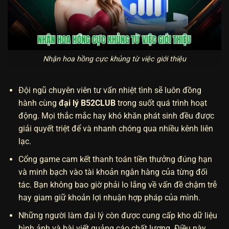
Nhận hoa hồng cực khủng từ việc giới thiệu
Đội ngũ chuyên viên tư vấn nhiệt tình sẽ luôn đồng
hành cùng
đại lý B52CLUB
trong suốt quá trình hoạt
động. Mọi thắc mắc hay khó khăn phát sinh đều được
giải quyết triệt để và nhanh chóng qua nhiều kênh liên
lạc.
Cổng game cam kết thanh toán tiền thưởng đúng hạn
và minh bạch vào tài khoản ngân hàng của từng đối
tác. Bạn không bao giờ phải lo lắng về vấn đề chậm trễ
hay giam giữ khoản lợi nhuận hợp pháp của mình.
Những người làm đại lý còn được cung cấp kho dữ liệu
hình ảnh và bài viết quảng cáo chất lượng. Điều này