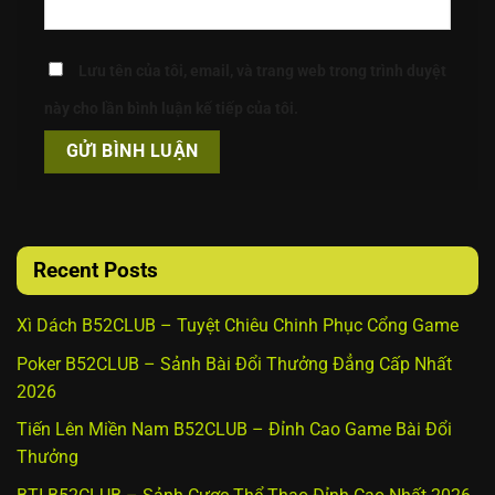
Lưu tên của tôi, email, và trang web trong trình duyệt
này cho lần bình luận kế tiếp của tôi.
Recent Posts
Xì Dách B52CLUB – Tuyệt Chiêu Chinh Phục Cổng Game
Poker B52CLUB – Sảnh Bài Đổi Thưởng Đẳng Cấp Nhất
2026
Tiến Lên Miền Nam B52CLUB – Đỉnh Cao Game Bài Đổi
Thưởng